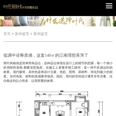
首页
>
案例鉴赏
>
案例鉴赏
低调中诠释质感，这套140㎡的江南理想美哭了
简约风格就是简单而有品位，这种品位体现在设计上的细节的把握，每一个细小
的局部和装饰,都要深思熟虑，在施工上更要求精工细作，是一种不容易达到的
效果。现代极简，其特色是将设计元素、色彩、照明、原材料，简化到最少的程
度。但对色彩、材料的质感要求很高。因此，简约的空间设计通常非常含蓄，往
往能达到以少胜多、以简胜繁的效果。