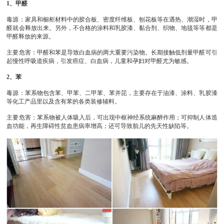
1、甲醛
毒源：家具和橱柜材料中的胶合板、密度纤维板、刨花板等在遇热、潮湿时，甲
醛就会释放出来。另外，不合格的涂料和乳胶漆、黏合剂、织物、地毯等等都是
甲醛释放的来源。
主要危害：甲醛和苯是导致白血病的两大重要污染物。长期接触低剂量甲醛可引
起慢性呼吸道疾病，引发癌症、白血病，儿童和孕妇对甲醛尤为敏感。
2、苯
毒源：苯系物包含苯、甲苯、二甲苯、苯并芘，主要存在于油漆、涂料、乳胶漆
等化工产品里以及含有苯的各类装修辅料。
主要危害：苯系物被人体吸入后，可出现中枢神经系统麻醉作用；可抑制人体造
血功能，再生障碍性贫血患病率增高；还可导致胎儿的先天性缺陷等。