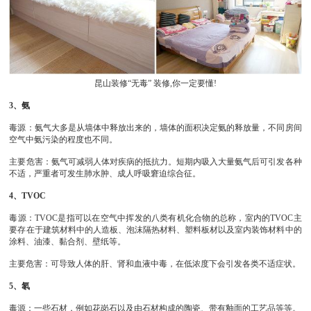
昆山装修“无毒” 装修,你一定要懂!
3、氨
毒源：氨气大多是从墙体中释放出来的，墙体的面积决定氨的释放量，不同房间
空气中氨污染的程度也不同。
主要危害：氨气可减弱人体对疾病的抵抗力。短期内吸入大量氨气后可引发各种
不适，严重者可发生肺水肿、成人呼吸窘迫综合征。
4、TVOC
毒源：TVOC是指可以在空气中挥发的八类有机化合物的总称，室内的TVOC主
要存在于建筑材料中的人造板、泡沫隔热材料、塑料板材以及室内装饰材料中的
涂料、油漆、黏合剂、壁纸等。
主要危害：可导致人体的肝、肾和血液中毒，在低浓度下会引发各类不适症状。
5、氡
毒源：一些石材，例如花岗石以及由石材构成的陶瓷、带有釉面的工艺品等等。